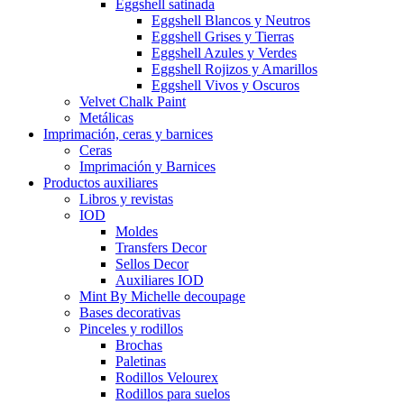
Eggshell satinada
Eggshell Blancos y Neutros
Eggshell Grises y Tierras
Eggshell Azules y Verdes
Eggshell Rojizos y Amarillos
Eggshell Vivos y Oscuros
Velvet Chalk Paint
Metálicas
Imprimación, ceras y barnices
Ceras
Imprimación y Barnices
Productos auxiliares
Libros y revistas
IOD
Moldes
Transfers Decor
Sellos Decor
Auxiliares IOD
Mint By Michelle decoupage
Bases decorativas
Pinceles y rodillos
Brochas
Paletinas
Rodillos Velourex
Rodillos para suelos