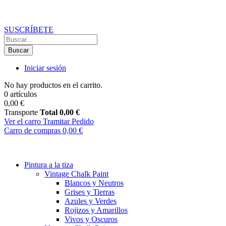
Recibe un
10% de descuento
en tu primer pedido
suscribiéndote a 
SUSCRÍBETE
Buscar
Iniciar sesión
No hay productos en el carrito.
0 artículos
0,00 €
Transporte
Total
0,00 €
Ver el carro
Tramitar Pedido
Carro de compras
0,00 €
Pintura a la tiza
Vintage Chalk Paint
Blancos y Neutros
Grises y Tierras
Azules y Verdes
Rojizos y Amarillos
Vivos y Oscuros