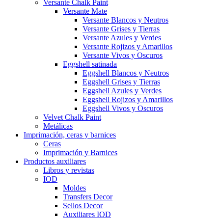
Versante Chalk Paint
Versante Mate
Versante Blancos y Neutros
Versante Grises y Tierras
Versante Azules y Verdes
Versante Rojizos y Amarillos
Versante Vivos y Oscuros
Eggshell satinada
Eggshell Blancos y Neutros
Eggshell Grises y Tierras
Eggshell Azules y Verdes
Eggshell Rojizos y Amarillos
Eggshell Vivos y Oscuros
Velvet Chalk Paint
Metálicas
Imprimación, ceras y barnices
Ceras
Imprimación y Barnices
Productos auxiliares
Libros y revistas
IOD
Moldes
Transfers Decor
Sellos Decor
Auxiliares IOD