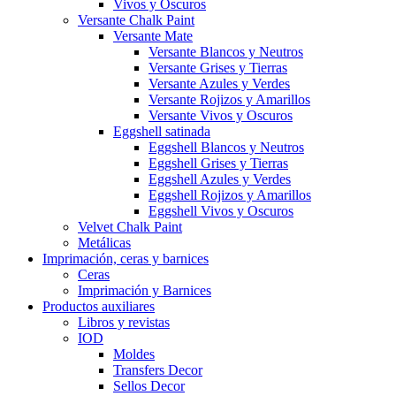
Vivos y Oscuros
Versante Chalk Paint
Versante Mate
Versante Blancos y Neutros
Versante Grises y Tierras
Versante Azules y Verdes
Versante Rojizos y Amarillos
Versante Vivos y Oscuros
Eggshell satinada
Eggshell Blancos y Neutros
Eggshell Grises y Tierras
Eggshell Azules y Verdes
Eggshell Rojizos y Amarillos
Eggshell Vivos y Oscuros
Velvet Chalk Paint
Metálicas
Imprimación, ceras y barnices
Ceras
Imprimación y Barnices
Productos auxiliares
Libros y revistas
IOD
Moldes
Transfers Decor
Sellos Decor