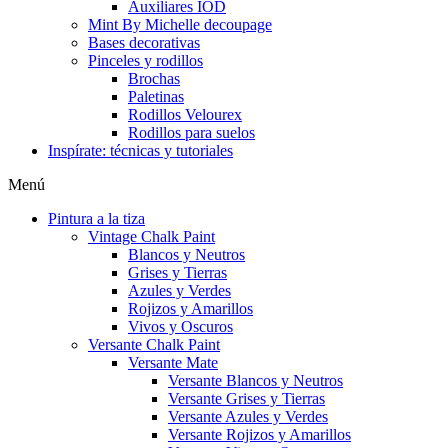
Auxiliares IOD
Mint By Michelle decoupage
Bases decorativas
Pinceles y rodillos
Brochas
Paletinas
Rodillos Velourex
Rodillos para suelos
Inspírate: técnicas y tutoriales
Menú
Pintura a la tiza
Vintage Chalk Paint
Blancos y Neutros
Grises y Tierras
Azules y Verdes
Rojizos y Amarillos
Vivos y Oscuros
Versante Chalk Paint
Versante Mate
Versante Blancos y Neutros
Versante Grises y Tierras
Versante Azules y Verdes
Versante Rojizos y Amarillos