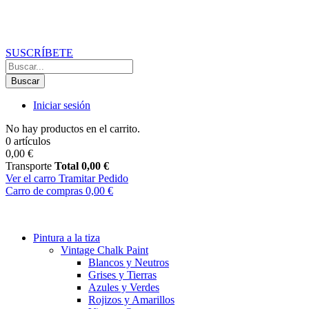
Recibe un
10% de descuento
en tu primer pedido
suscribiéndote a
nuestro boletín
SUSCRÍBETE
Buscar
Iniciar sesión
No hay productos en el carrito.
0 artículos
0,00 €
Transporte
Total
0,00 €
Ver el carro
Tramitar Pedido
Carro de compras
0,00 €
Pintura a la tiza
Vintage Chalk Paint
Blancos y Neutros
Grises y Tierras
Azules y Verdes
Rojizos y Amarillos