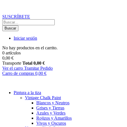
Recibe un
10% de descuento
en tu primer pedido
suscribiéndote a 
SUSCRÍBETE
Buscar
Iniciar sesión
No hay productos en el carrito.
0 artículos
0,00 €
Transporte
Total
0,00 €
Ver el carro
Tramitar Pedido
Carro de compras
0,00 €
Pintura a la tiza
Vintage Chalk Paint
Blancos y Neutros
Grises y Tierras
Azules y Verdes
Rojizos y Amarillos
Vivos y Oscuros