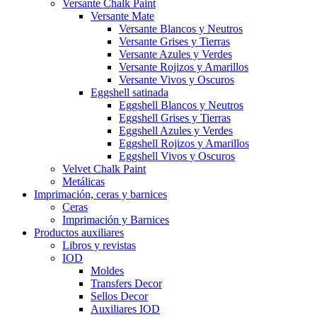
Versante Chalk Paint
Versante Mate
Versante Blancos y Neutros
Versante Grises y Tierras
Versante Azules y Verdes
Versante Rojizos y Amarillos
Versante Vivos y Oscuros
Eggshell satinada
Eggshell Blancos y Neutros
Eggshell Grises y Tierras
Eggshell Azules y Verdes
Eggshell Rojizos y Amarillos
Eggshell Vivos y Oscuros
Velvet Chalk Paint
Metálicas
Imprimación, ceras y barnices
Ceras
Imprimación y Barnices
Productos auxiliares
Libros y revistas
IOD
Moldes
Transfers Decor
Sellos Decor
Auxiliares IOD