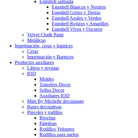
Eggshell satinada
Eggshell Blancos y Neutros
Eggshell Grises y Tierras
Eggshell Azules y Verdes
Eggshell Rojizos y Amarillos
Eggshell Vivos y Oscuros
Velvet Chalk Paint
Metálicas
Imprimación, ceras y barnices
Ceras
Imprimación y Barnices
Productos auxiliares
Libros y revistas
IOD
Moldes
Transfers Decor
Sellos Decor
Auxiliares IOD
Mint By Michelle decoupage
Bases decorativas
Pinceles y rodillos
Brochas
Paletinas
Rodillos Velourex
Rodillos para suelos