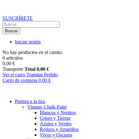
Recibe un
10% de descuento
en tu primer pedido
suscribiéndote a 
SUSCRÍBETE
Buscar
Iniciar sesión
No hay productos en el carrito.
0 artículos
0,00 €
Transporte
Total
0,00 €
Ver el carro
Tramitar Pedido
Carro de compras
0,00 €
Pintura a la tiza
Vintage Chalk Paint
Blancos y Neutros
Grises y Tierras
Azules y Verdes
Rojizos y Amarillos
Vivos y Oscuros