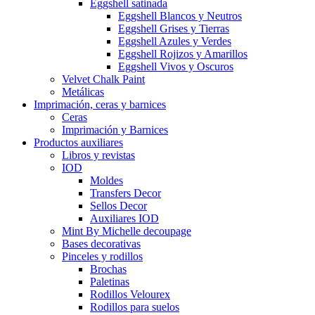
Eggshell satinada
Eggshell Blancos y Neutros
Eggshell Grises y Tierras
Eggshell Azules y Verdes
Eggshell Rojizos y Amarillos
Eggshell Vivos y Oscuros
Velvet Chalk Paint
Metálicas
Imprimación, ceras y barnices
Ceras
Imprimación y Barnices
Productos auxiliares
Libros y revistas
IOD
Moldes
Transfers Decor
Sellos Decor
Auxiliares IOD
Mint By Michelle decoupage
Bases decorativas
Pinceles y rodillos
Brochas
Paletinas
Rodillos Velourex
Rodillos para suelos