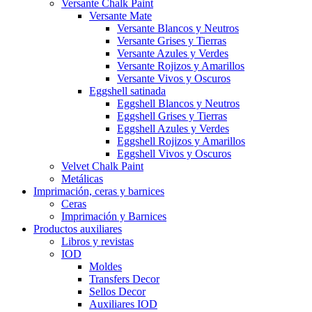
Versante Chalk Paint
Versante Mate
Versante Blancos y Neutros
Versante Grises y Tierras
Versante Azules y Verdes
Versante Rojizos y Amarillos
Versante Vivos y Oscuros
Eggshell satinada
Eggshell Blancos y Neutros
Eggshell Grises y Tierras
Eggshell Azules y Verdes
Eggshell Rojizos y Amarillos
Eggshell Vivos y Oscuros
Velvet Chalk Paint
Metálicas
Imprimación, ceras y barnices
Ceras
Imprimación y Barnices
Productos auxiliares
Libros y revistas
IOD
Moldes
Transfers Decor
Sellos Decor
Auxiliares IOD