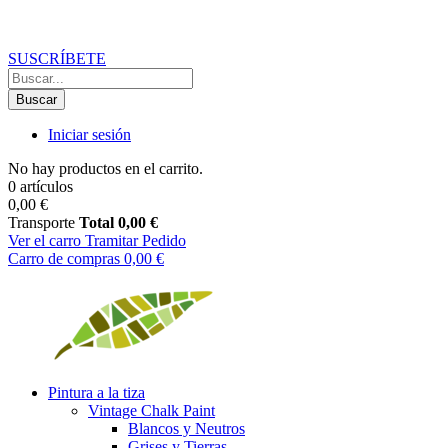
Recibe un
10% de descuento
en tu primer pedido
suscribiéndote a 
SUSCRÍBETE
Buscar
Iniciar sesión
No hay productos en el carrito.
0 artículos
0,00 €
Transporte
Total
0,00 €
Ver el carro
Tramitar Pedido
Carro de compras
0,00 €
Pintura a la tiza
Vintage Chalk Paint
Blancos y Neutros
Grises y Tierras