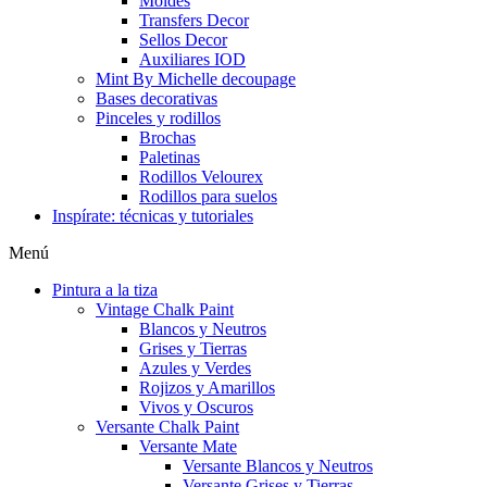
Moldes
Transfers Decor
Sellos Decor
Auxiliares IOD
Mint By Michelle decoupage
Bases decorativas
Pinceles y rodillos
Brochas
Paletinas
Rodillos Velourex
Rodillos para suelos
Inspírate: técnicas y tutoriales
Menú
Pintura a la tiza
Vintage Chalk Paint
Blancos y Neutros
Grises y Tierras
Azules y Verdes
Rojizos y Amarillos
Vivos y Oscuros
Versante Chalk Paint
Versante Mate
Versante Blancos y Neutros
Versante Grises y Tierras