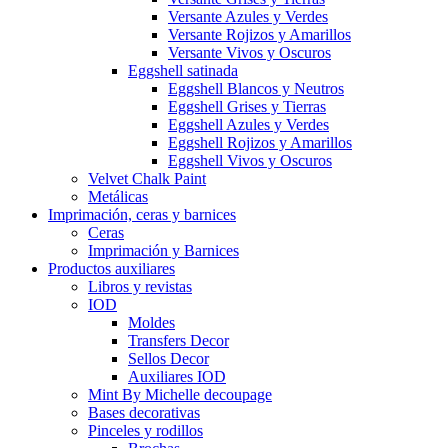
Versante Azules y Verdes
Versante Rojizos y Amarillos
Versante Vivos y Oscuros
Eggshell satinada
Eggshell Blancos y Neutros
Eggshell Grises y Tierras
Eggshell Azules y Verdes
Eggshell Rojizos y Amarillos
Eggshell Vivos y Oscuros
Velvet Chalk Paint
Metálicas
Imprimación, ceras y barnices
Ceras
Imprimación y Barnices
Productos auxiliares
Libros y revistas
IOD
Moldes
Transfers Decor
Sellos Decor
Auxiliares IOD
Mint By Michelle decoupage
Bases decorativas
Pinceles y rodillos