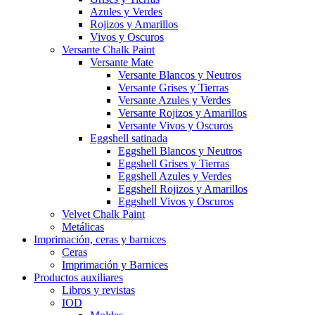
Azules y Verdes
Rojizos y Amarillos
Vivos y Oscuros
Versante Chalk Paint
Versante Mate
Versante Blancos y Neutros
Versante Grises y Tierras
Versante Azules y Verdes
Versante Rojizos y Amarillos
Versante Vivos y Oscuros
Eggshell satinada
Eggshell Blancos y Neutros
Eggshell Grises y Tierras
Eggshell Azules y Verdes
Eggshell Rojizos y Amarillos
Eggshell Vivos y Oscuros
Velvet Chalk Paint
Metálicas
Imprimación, ceras y barnices
Ceras
Imprimación y Barnices
Productos auxiliares
Libros y revistas
IOD