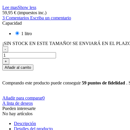
Lee mas
Show less
59,95 €
(impuestos inc.)
3 Comentarios
Escriba un comentario
Capacidad
1 litro
¡SIN STOCK EN ESTE TAMAÑO! SE ENVIARÁ EN EL PLAZ
-
+
Añadir al carrito
Comprando este producto puede conseguir
59
puntos de fidelidad
. 
Añadir para comparar
0
A lista de deseos
Pueden interesarte
No hay artículos
Descripción
Detalles del producto